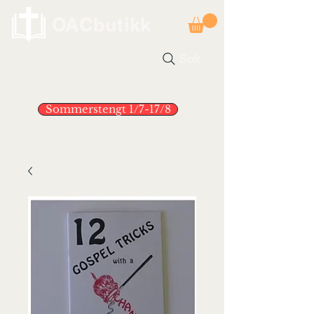
OACbutikk
Søk
Sommerstengt 1/7-17/8