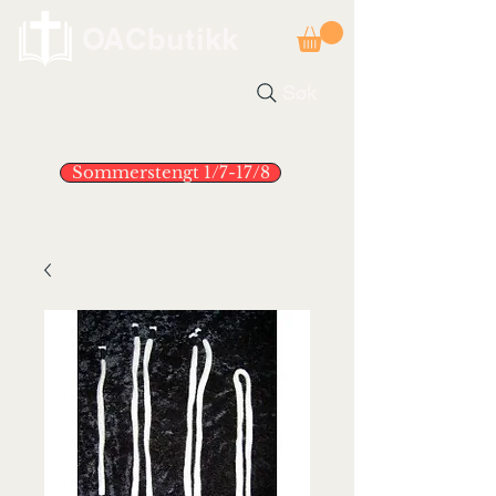
OACbutikk
Søk
Sommerstengt 1/7-17/8