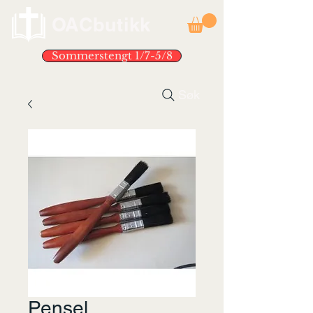
OACbutikk
Sommerstengt 1/7-5/8
Søk
Pensel