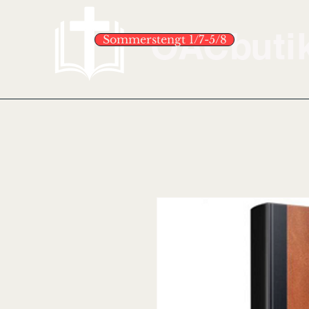
OACbuti
Sommerstengt 1/7-5/8