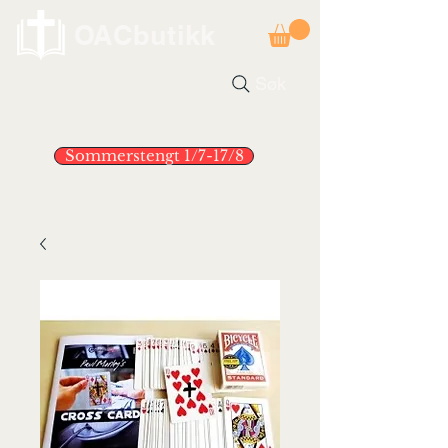
OACbutikk
Søk
Sommerstengt 1/7-17/8